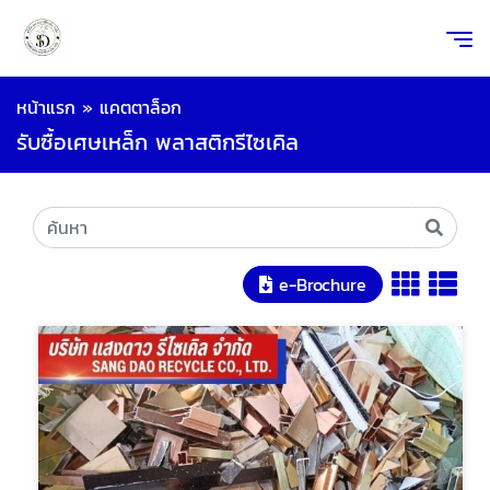
หน้าแรก
»
แคตตาล็อก
รับซื้อเศษเหล็ก พลาสติกรีไซเคิล
e-Brochure